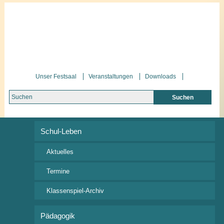
Unser Festsaal
Veranstaltungen
Downloads
Schul-Leben
Aktuelles
Entschuldigung, aber keine Ergebnisse wurden in diesem
Termine
Archiv gefunden.
Klassenspiel-Archiv
Schul-Leben
Pädagogik