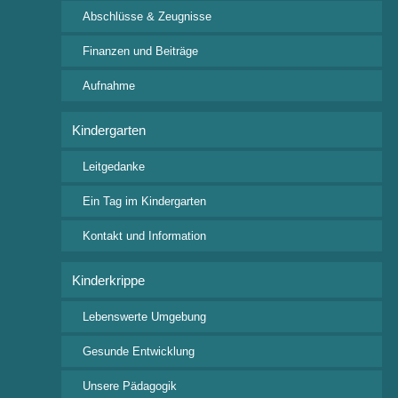
88239 Wangen im Allgäu
Abschlüsse & Zeugnisse
Tel: +49 7522 9318 0
Fax: +49 7522 9318 24
Finanzen und Beiträge
posteingang@waldorfschule-wangen.de
Aufnahme
Wichtige Downloads
Kindergarten
Aufnahmeanfrage
Leitgedanke
Beitragsordnung
Ein Tag im Kindergarten
Veranstaltungskalender
Ferienkalender 2026/2027
Kontakt und Information
Interessante Links
Kinderkrippe
Bund der Freien Waldorfschulen
Lebenswerte Umgebung
Freunde der Erziehungskunst Rudolf Steiners
Gesunde Entwicklung
Festsaal Waldorfschule Wangen
Onlinekalender der Freien Waldorfschule Wangen e.V.
Unsere Pädagogik