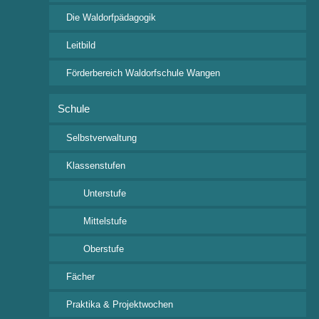
Termine
Die Waldorfpädagogik
Aktuelles
Klassenspiel – Archiv
Leitbild
Förderbereich Waldorfschule Wangen
Schule
Wichtige Links
Ferienkalender 2026/2027
Selbstverwaltung
i-NET-Menue
Klassenstufen
Veranstaltungsübersicht
Unterstufe
Mittelstufe
Oberstufe
Kontakt
Fächer
Freie Waldorfschule Wangen e.V.
Praktika & Projektwochen
Rudolf-Steiner Straße 4