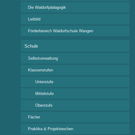
Die Waldorfpädagogik
Termine
Aktuelles
Leitbild
Klassenspiel – Archiv
Förderbereich Waldorfschule Wangen
Schule
Wichtige Links
Selbstverwaltung
Ferienkalender 2026/2027
Klassenstufen
i-NET-Menue
Unterstufe
Veranstaltungsübersicht
Mittelstufe
Oberstufe
Kontakt
Fächer
Praktika & Projektwochen
Freie Waldorfschule Wangen e.V.