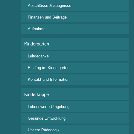
Rudolf-Steiner Straße 4
Abschlüsse & Zeugnisse
88239 Wangen im Allgäu
Tel: +49 7522 9318 0
Finanzen und Beiträge
Fax: +49 7522 9318 24
Aufnahme
posteingang@waldorfschule-wangen.de
Kindergarten
Wichtige Downloads
Leitgedanke
Aufnahmeanfrage
Beitragsordnung
Ein Tag im Kindergarten
Veranstaltungskalender
Kontakt und Information
Ferienkalender 2026/2027
Kinderkrippe
Interessante Links
Lebenswerte Umgebung
Bund der Freien Waldorfschulen
Gesunde Entwicklung
Freunde der Erziehungskunst Rudolf Steiners
Festsaal Waldorfschule Wangen
Unsere Pädagogik