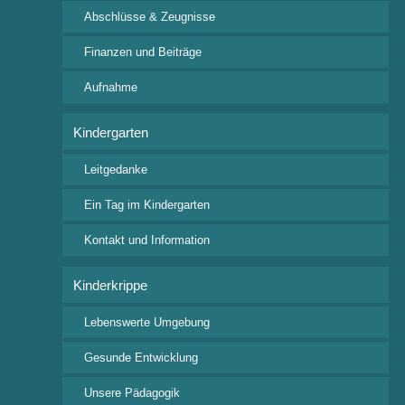
Abschlüsse & Zeugnisse
Freie Waldorfschule Wangen e.V.
Rudolf-Steiner Straße 4
Finanzen und Beiträge
88239 Wangen im Allgäu
Aufnahme
Tel: +49 7522 9318 0
Fax: +49 7522 9318 24
Kindergarten
posteingang@waldorfschule-wangen.de
Leitgedanke
Wichtige Downloads
Ein Tag im Kindergarten
Aufnahmeanfrage
Kontakt und Information
Beitragsordnung
Veranstaltungskalender
Kinderkrippe
Ferienkalender 2026/2027
Lebenswerte Umgebung
Interessante Links
Gesunde Entwicklung
Bund der Freien Waldorfschulen
Unsere Pädagogik