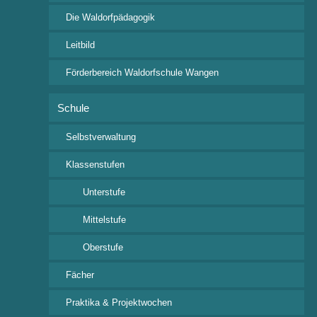
Die Waldorfpädagogik
Schul-Leben
Leitbild
Termine
Förderbereich Waldorfschule Wangen
Aktuelles
Klassenspiel – Archiv
Schule
Selbstverwaltung
Wichtige Links
Klassenstufen
Ferienkalender 2026/2027
Unterstufe
i-NET-Menue
Mittelstufe
Veranstaltungsübersicht
Oberstufe
Fächer
Praktika & Projektwochen
Kontakt