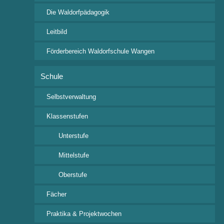
Die Waldorfpädagogik
Schul-Leben
Termine
Leitbild
Aktuelles
Förderbereich Waldorfschule Wangen
Klassenspiel – Archiv
Schule
Selbstverwaltung
Wichtige Links
Klassenstufen
Ferienkalender 2026/2027
Unterstufe
i-NET-Menue
Veranstaltungsübersicht
Mittelstufe
Oberstufe
Fächer
Kontakt
Praktika & Projektwochen