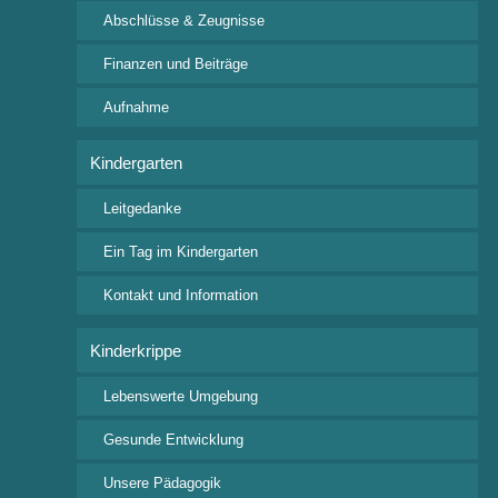
Freie Waldorfschule Wangen e.V.
Abschlüsse & Zeugnisse
Rudolf-Steiner Straße 4
88239 Wangen im Allgäu
Finanzen und Beiträge
Tel: +49 7522 9318 0
Aufnahme
Fax: +49 7522 9318 24
posteingang@waldorfschule-wangen.de
Kindergarten
Leitgedanke
Wichtige Downloads
Ein Tag im Kindergarten
Aufnahmeanfrage
Beitragsordnung
Kontakt und Information
Veranstaltungskalender
Kinderkrippe
Ferienkalender 2026/2027
Lebenswerte Umgebung
Interessante Links
Gesunde Entwicklung
Bund der Freien Waldorfschulen
Freunde der Erziehungskunst Rudolf Steiners
Unsere Pädagogik