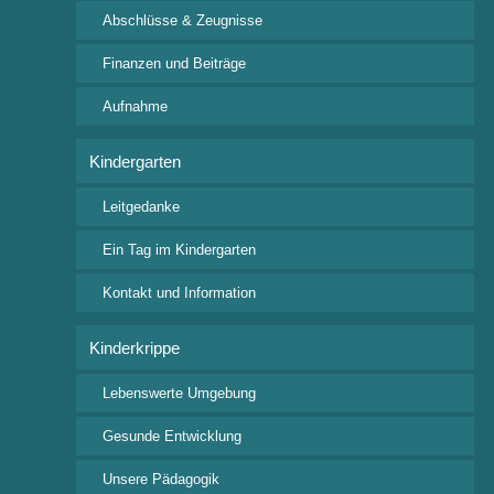
Freie Waldorfschule Wangen e.V.
Abschlüsse & Zeugnisse
Rudolf-Steiner Straße 4
88239 Wangen im Allgäu
Finanzen und Beiträge
Tel: +49 7522 9318 0
Aufnahme
Fax: +49 7522 9318 24
posteingang@waldorfschule-wangen.de
Kindergarten
Leitgedanke
Wichtige Downloads
Ein Tag im Kindergarten
Aufnahmeanfrage
Beitragsordnung
Kontakt und Information
Veranstaltungskalender
Kinderkrippe
Ferienkalender 2026/2027
Lebenswerte Umgebung
Interessante Links
Gesunde Entwicklung
Bund der Freien Waldorfschulen
Freunde der Erziehungskunst Rudolf Steiners
Unsere Pädagogik