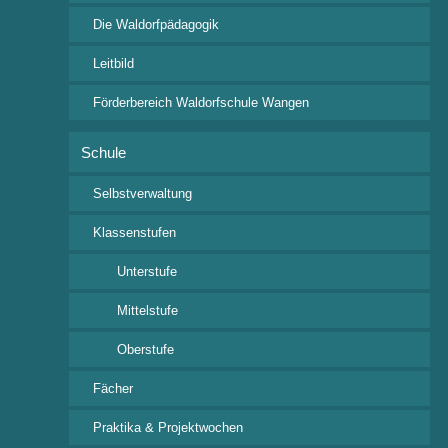
Die Waldorfpädagogik
Schul-Leben
Termine
Leitbild
Aktuelles
Förderbereich Waldorfschule Wangen
Klassenspiel – Archiv
Schule
Selbstverwaltung
Wichtige Links
Klassenstufen
Ferienkalender 2026/2027
Unterstufe
i-NET-Menue
Veranstaltungsübersicht
Mittelstufe
Oberstufe
Fächer
Kontakt
Praktika & Projektwochen