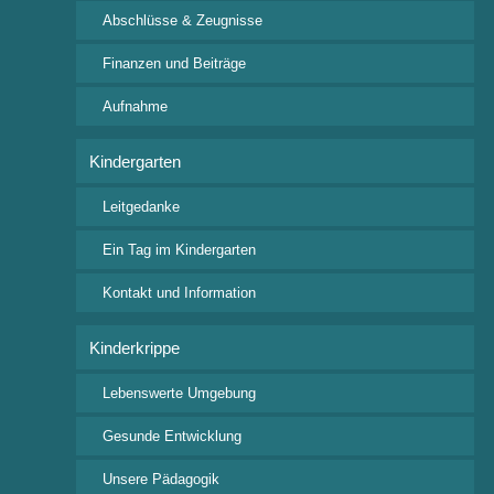
Kontakt
Abschlüsse & Zeugnisse
Freie Waldorfschule Wangen e.V.
Finanzen und Beiträge
Rudolf-Steiner Straße 4
88239 Wangen im Allgäu
Aufnahme
Tel: +49 7522 9318 0
Fax: +49 7522 9318 24
Kindergarten
posteingang@waldorfschule-wangen.de
Leitgedanke
Wichtige Downloads
Ein Tag im Kindergarten
Kontakt und Information
Aufnahmeanfrage
Beitragsordnung
Kinderkrippe
Veranstaltungskalender
Ferienkalender 2026/2027
Lebenswerte Umgebung
Gesunde Entwicklung
Interessante Links
Unsere Pädagogik
Bund der Freien Waldorfschulen