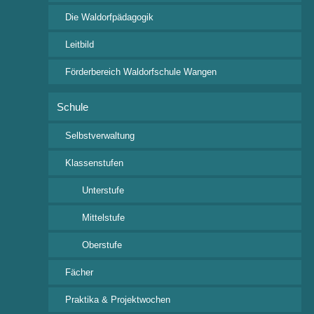
Die Waldorfpädagogik
Leitbild
Schul-Leben
Termine
Förderbereich Waldorfschule Wangen
Aktuelles
Klassenspiel – Archiv
Schule
Selbstverwaltung
Klassenstufen
Wichtige Links
Unterstufe
Ferienkalender 2026/2027
i-NET-Menue
Mittelstufe
Veranstaltungsübersicht
Oberstufe
Fächer
Praktika & Projektwochen