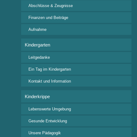
Abschlüsse & Zeugnisse
Kontakt
Finanzen und Beiträge
Freie Waldorfschule Wangen e.V.
Rudolf-Steiner Straße 4
Aufnahme
88239 Wangen im Allgäu
Tel: +49 7522 9318 0
Kindergarten
Fax: +49 7522 9318 24
Leitgedanke
posteingang@waldorfschule-wangen.de
Ein Tag im Kindergarten
Wichtige Downloads
Kontakt und Information
Aufnahmeanfrage
Kinderkrippe
Beitragsordnung
Veranstaltungskalender
Lebenswerte Umgebung
Ferienkalender 2026/2027
Gesunde Entwicklung
Interessante Links
Unsere Pädagogik