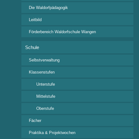
Die Waldorfpädagogik
Leitbild
Schul-Leben
Förderbereich Waldorfschule Wangen
Termine
Aktuelles
Schule
Klassenspiel – Archiv
Selbstverwaltung
Klassenstufen
Wichtige Links
Unterstufe
Ferienkalender 2026/2027
Mittelstufe
i-NET-Menue
Oberstufe
Veranstaltungsübersicht
Fächer
Praktika & Projektwochen