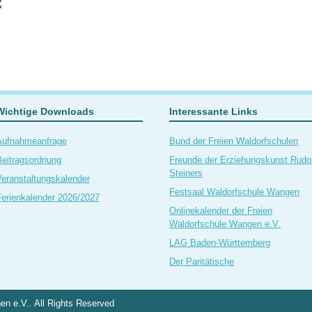
:
Wichtige Downloads
Interessante Links
Aufnahmeanfrage
Bund der Freien Waldorfschulen
eitragsordnung
Freunde der Erziehungskunst Rudol
Steiners
eranstaltungskalender
Festsaal Waldorfschule Wangen
erienkalender 2026/2027
Onlinekalender der Freien
Waldorfschule Wangen e.V.
LAG Baden-Württemberg
Der Paritätische
n e.V.. All Rights Reserved