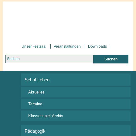
Unser Festsaal
Veranstaltungen
Downloads
Schul-Leben
Termine
Aktuelles
Termine
Alle
Klassenspiel-Archiv
Anstehend
2018
Pädagogik
2019