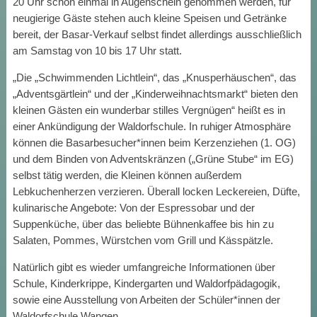
20 Uhr schon einmal in Augenschein genommen werden, für
neugierige Gäste stehen auch kleine Speisen und Getränke
bereit, der Basar-Verkauf selbst findet allerdings ausschließlich
am Samstag von 10 bis 17 Uhr statt.
„Die „Schwimmenden Lichtlein“, das „Knusperhäuschen“, das
„Adventsgärtlein“ und der „Kinderweihnachtsmarkt“ bieten den
kleinen Gästen ein wunderbar stilles Vergnügen“ heißt es in
einer Ankündigung der Waldorfschule. In ruhiger Atmosphäre
können die Basarbesucher*innen beim Kerzenziehen (1. OG)
und dem Binden von Adventskränzen („Grüne Stube“ im EG)
selbst tätig werden, die Kleinen können außerdem
Lebkuchenherzen verzieren. Überall locken Leckereien, Düfte,
kulinarische Angebote: Von der Espressobar und der
Suppenküche, über das beliebte Bühnenkaffee bis hin zu
Salaten, Pommes, Würstchen vom Grill und Kässpätzle.
Natürlich gibt es wieder umfangreiche Informationen über
Schule, Kinderkrippe, Kindergarten und Waldorfpädagogik,
sowie eine Ausstellung von Arbeiten der Schüler*innen der
Waldorfschule Wangen.