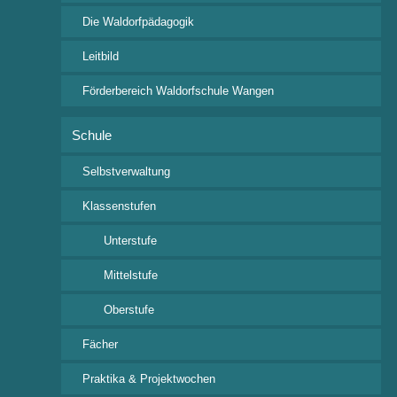
2020
Die Waldorfpädagogik
2021
2022
Leitbild
2023
2024
Förderbereich Waldorfschule Wangen
2025
2026
Schule
Fr.
Selbstverwaltung
11
Klassenstufen
März
2022
Unterstufe
Mittelstufe
Balladenabend der 7. Klasse
18:00
Festsaal
Oberstufe
Fächer
Fr.
25
Praktika & Projektwochen
März