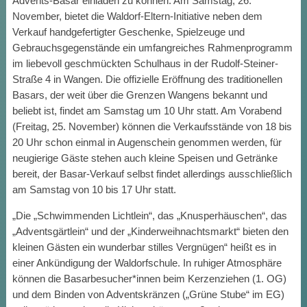
Advents-Basar einladen zu können: Am Samstag, 26.
November, bietet die Waldorf-Eltern-Initiative neben dem
Verkauf handgefertigter Geschenke, Spielzeuge und
Gebrauchsgegenstände ein umfangreiches Rahmenprogramm
im liebevoll geschmückten Schulhaus in der Rudolf-Steiner-
Straße 4 in Wangen. Die offizielle Eröffnung des traditionellen
Basars, der weit über die Grenzen Wangens bekannt und
beliebt ist, findet am Samstag um 10 Uhr statt. Am Vorabend
(Freitag, 25. November) können die Verkaufsstände von 18 bis
20 Uhr schon einmal in Augenschein genommen werden, für
neugierige Gäste stehen auch kleine Speisen und Getränke
bereit, der Basar-Verkauf selbst findet allerdings ausschließlich
am Samstag von 10 bis 17 Uhr statt.
„Die „Schwimmenden Lichtlein“, das „Knusperhäuschen“, das
„Adventsgärtlein“ und der „Kinderweihnachtsmarkt“ bieten den
kleinen Gästen ein wunderbar stilles Vergnügen“ heißt es in
einer Ankündigung der Waldorfschule. In ruhiger Atmosphäre
können die Basarbesucher*innen beim Kerzenziehen (1. OG)
und dem Binden von Adventskränzen („Grüne Stube“ im EG)