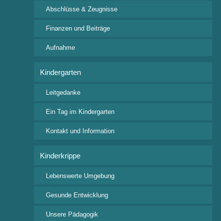
2022
Abschlüsse & Zeugnisse
Finanzen und Beiträge
Eurythmiemärchen der 6. Klasse
"Dornröschen"
Aufnahme
10:00
Festsaal
Schulinterne Aufführung für Schüler*innen unserer Schule
Kindergarten
Leitgedanke
Eurythmiemärchen der 6. Klasse
Ein Tag im Kindergarten
"Dornröschen"
Kontakt und Information
17:00
Festsaal
Kinderkrippe
Fr.
01
Lebenswerte Umgebung
Apr.
2022
Gesunde Entwicklung
Unsere Pädagogik
Solosingen der 11. Klasse