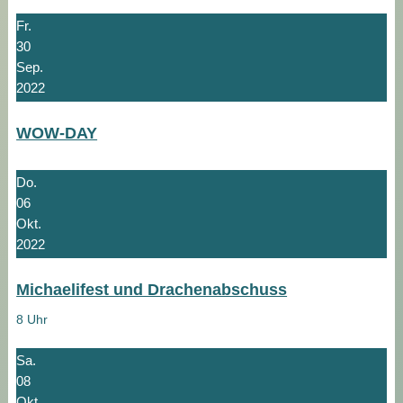
Fr.
30
Sep.
2022
WOW-DAY
Do.
06
Okt.
2022
Michaelifest und Drachenabschuss
8 Uhr
Sa.
08
Okt.