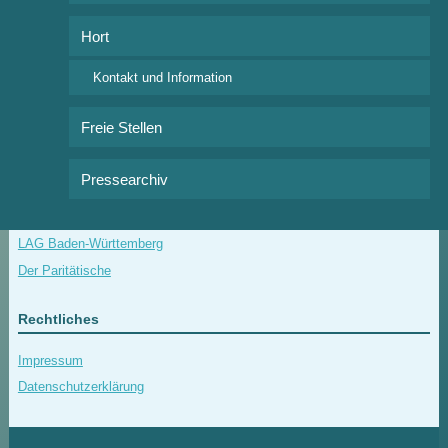
Veranstaltungskalender
Hort
Ferienkalender 2026/2027
Kontakt und Information
Interessante Links
Freie Stellen
Bund der Freien Waldorfschulen
Freunde der Erziehungskunst Rudolf Steiners
Pressearchiv
Festsaal Waldorfschule Wangen
Onlinekalender der Freien Waldorfschule Wangen e.V.
LAG Baden-Württemberg
Der Paritätische
Rechtliches
Impressum
Datenschutzerklärung