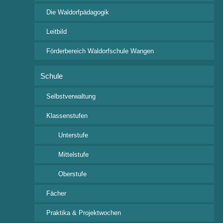
2020
Die Waldorfpädagogik
2021
2022
Leitbild
2023
2024
Förderbereich Waldorfschule Wangen
2025
2026
Schule
Selbstverwaltung
Termin Informationen:
Klassenstufen
Sa.
17
Unterstufe
März
2018
Mittelstufe
Oberstufe
Frühlingsmarkt
14:00 Uhr – 17:00 Uhr
Fächer
in den Kindergarten-/Krippenräumen der
Morfstr. 5 und 8
Praktika & Projektwochen
Gemeinsame Veranstaltung de Waldorfkindergartens und des