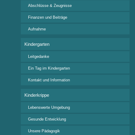
Kinderstübles sowie des Christophorus-Kindergartens.
Abschlüsse & Zeugnisse
Finanzen und Beiträge
Aufnahme
Kindergarten
Kontakt
Leitgedanke
Freie Waldorfschule Wangen e.V.
Rudolf-Steiner Straße 4
Ein Tag im Kindergarten
88239 Wangen im Allgäu
Tel: +49 7522 9318 0
Kontakt und Information
Fax: +49 7522 9318 24
Kinderkrippe
posteingang@waldorfschule-wangen.de
Lebenswerte Umgebung
Wichtige Downloads
Gesunde Entwicklung
Aufnahmeanfrage
Unsere Pädagogik
Beitragsordnung