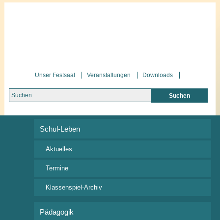
Unser Festsaal
Veranstaltungen
Downloads
Schul-Leben
Termine
Aktuelles
Termine
Alle
Klassenspiel-Archiv
Anstehend
2018
Pädagogik
2019