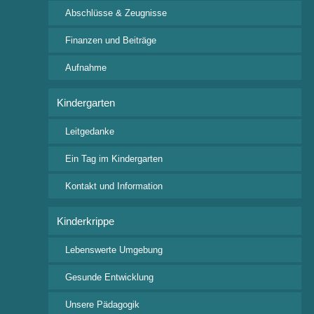
Abschlüsse & Zeugnisse
Schulinterne Veranstaltung
Finanzen und Beiträge
Aufnahme
Kindergarten
Kontakt
Leitgedanke
Freie Waldorfschule Wangen e.V.
Ein Tag im Kindergarten
Rudolf-Steiner Straße 4
88239 Wangen im Allgäu
Kontakt und Information
Tel: +49 7522 9318 0
Fax: +49 7522 9318 24
Kinderkrippe
posteingang@waldorfschule-wangen.de
Lebenswerte Umgebung
Wichtige Downloads
Gesunde Entwicklung
Aufnahmeanfrage
Unsere Pädagogik