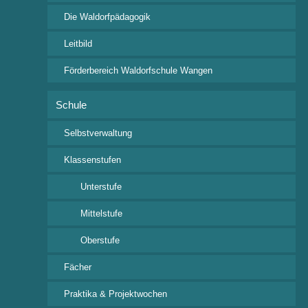
2020
Die Waldorfpädagogik
2021
2022
Leitbild
2023
2024
Förderbereich Waldorfschule Wangen
2025
2026
Schule
Selbstverwaltung
Termin Informationen:
Klassenstufen
Sa.
21
Unterstufe
Apr.
2018
Mittelstufe
Oberstufe
Musicalprojekt
20:00 Uhr
Festsaal
Fächer
Oberstufenprojekt Teil 2,
Praktika & Projektwochen
Chor