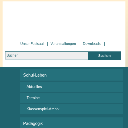
Unser Festsaal
Veranstaltungen
Downloads
Schul-Leben
Termine
Aktuelles
Termine
Alle
Klassenspiel-Archiv
Anstehend
2018
Pädagogik
2019