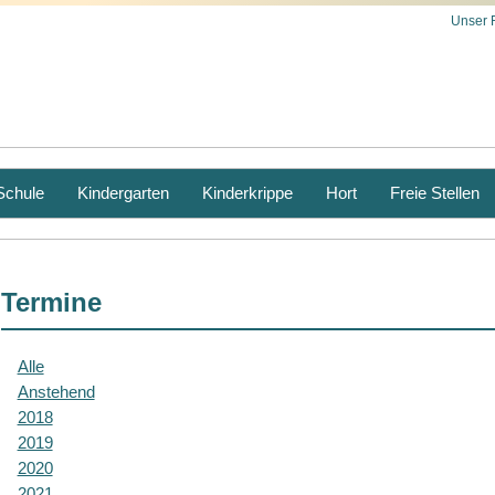
Unser 
Schule
Kindergarten
Kinderkrippe
Hort
Freie Stellen
Termine
Alle
Anstehend
2018
2019
2020
2021