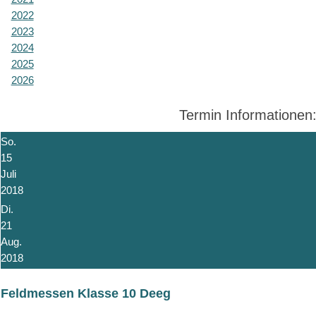
2022
2023
2024
2025
2026
Termin Informationen
So.
15
Juli
2018
Di.
21
Aug.
2018
Feldmessen Klasse 10 Deeg