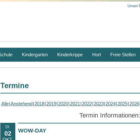
Unser 
Schule
Kindergarten
Kinderkrippe
Hort
Freie Stellen
Termine
Alle
Anstehend
2018
2019
2020
2021
2022
2023
2024
2025
2026
Termin Informationen
DI.
WOW-DAY
02
OKT.